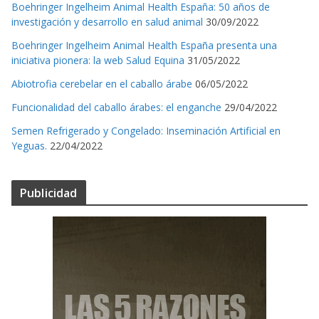
Boehringer Ingelheim Animal Health España: 50 años de
investigación y desarrollo en salud animal
30/09/2022
Boehringer Ingelheim Animal Health España presenta una
iniciativa pionera: la web Salud Equina
31/05/2022
Abiotrofia cerebelar en el caballo árabe
06/05/2022
Funcionalidad del caballo árabes: el enganche
29/04/2022
Semen Refrigerado y Congelado: Inseminación Artificial en
Yeguas.
22/04/2022
Publicidad