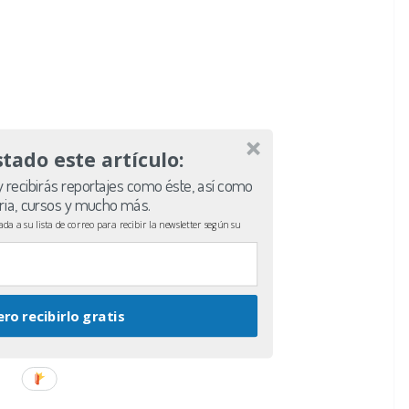
stado este artículo:
 recibirás reportajes como éste, así como
aria, cursos y mucho más.
a a su lista de correo para recibir la newsletter según su
ero recibirlo gratis