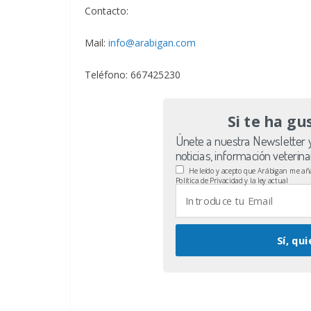
Contacto:
Mail:
info@arabigan.com
Teléfono: 667425230
Si te ha gu
Únete a nuestra Newsletter y
noticias, información veterin
He leído y acepto que Arábigan me añad
Política de Privacidad y la ley actual
Sí, qui