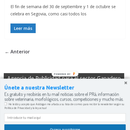
El fin de semana del 30 de septiembre y 1 de octubre se
celebra en Segovia, como casi todos los
Leer más
← Anterior
POWERED BY
Agencia de Publicidad para el sector Ganadero
Únete a nuestra Newsletter
Es gratuito y recibirás en tu mail noticias sobre el PRá, información
sobre veterinaria, morfológicos, cursos, competiciones y mucho más.
He leído y acepto que Arábigan me añada a su lista de correo para recibir la newsletter según su
Política de Privacidad y la ley actual
Esta web usa cookies para mejorar su experiencia. Usted
Copyright © 2026
Arábigan: La Web del Caballo Árabe
. Funciona
asume el uso de éstas si sigue navegando.
Acepto
con
ColorMag
y
WordPress
.
Quiero suscribirme