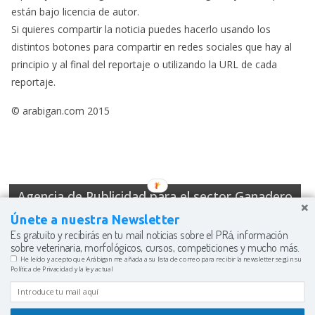
están bajo licencia de autor.
Si quieres compartir la noticia puedes hacerlo usando los
distintos botones para compartir en redes sociales que hay al
principio y al final del reportaje o utilizando la URL de cada
reportaje.
© arabigan.com 2015
Agencia de Publicidad para el sector Ganadero
Únete a nuestra Newsletter
Es gratuito y recibirás en tu mail noticias sobre el PRá, información
sobre veterinaria, morfológicos, cursos, competiciones y mucho más.
He leído y acepto que Arábigan me añada a su lista de correo para recibir la newsletter según su
Política de Privacidad y la ley actual
Copyright © 2026
Arábigan: La Web del Caballo Árabe
. Funciona