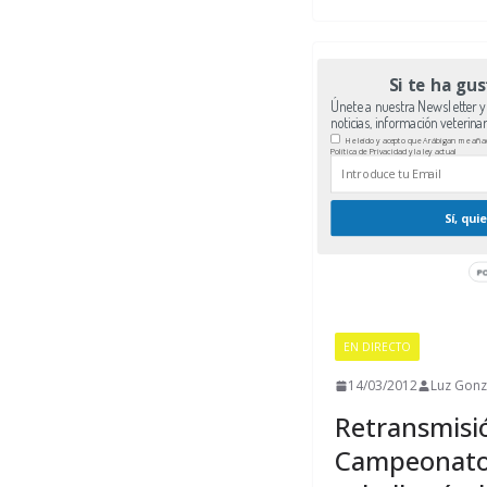
Si te ha gus
Únete a nuestra Newsletter y 
noticias, información veterina
He leído y acepto que Arábigan me añada
Política de Privacidad y la ley actual
Sí, qui
EN DIRECTO
14/03/2012
Luz Gonz
Retransmisió
Campeonato 