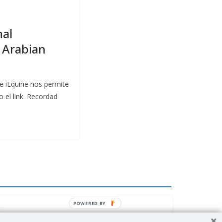
nal
 Arabian
e iEquine nos permite
o el link. Recordad
POWERED BY