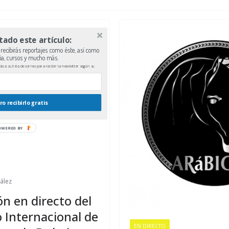
tado este artículo:
recibirás reportajes como éste, así como
ria, cursos y mucho más.
 a su lista de correo para recibir la newsletter según su
ero recibirlo gratis
ález
n en directo del
Internacional de
EN DIRECTO