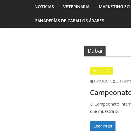
NOTICIAS
VETERINARIA
MARKETING EC
GANADERÍAS DE CABALLOS ÁRABES
Dubai
EN DIRECTO
18/03/2015
Luz Gonz
Campeonato 
El Campeonato Intern
que muestra su
Leer más