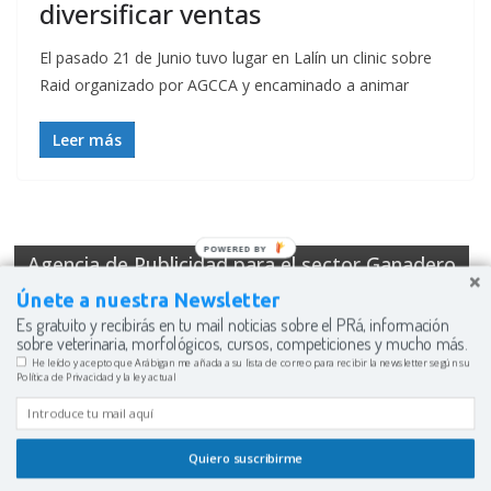
diversificar ventas
El pasado 21 de Junio tuvo lugar en Lalín un clinic sobre
Raid organizado por AGCCA y encaminado a animar
Leer más
POWERED BY
Agencia de Publicidad para el sector Ganadero
Únete a nuestra Newsletter
Es gratuito y recibirás en tu mail noticias sobre el PRá, información
sobre veterinaria, morfológicos, cursos, competiciones y mucho más.
He leído y acepto que Arábigan me añada a su lista de correo para recibir la newsletter según su
Política de Privacidad y la ley actual
Esta web usa cookies para mejorar su experiencia. Usted
Copyright © 2026
Arábigan: La Web del Caballo Árabe
. Funciona
asume el uso de éstas si sigue navegando.
Acepto
con
ColorMag
y
WordPress
.
Quiero suscribirme
Leer más